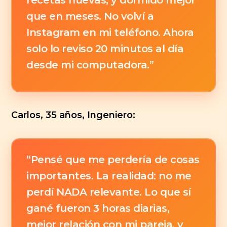
recetas nuevas, y dormido mejor
que en meses. No volví a
Instagram en mi teléfono. Ahora
solo lo reviso 20 minutos al día
desde mi computadora.”
Carlos, 35 años, Ingeniero:
“Pensé que me perdería de cosas
importantes. La realidad: no me
perdí NADA relevante. Lo que sí
gané fueron 3 horas diarias,
mejor relación con mi pareja, y