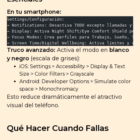
En tu smartphone:
Settings/Configuración:
→ Notifications: Desactiva TODO excepto llamadas y me
→ Display: Activa Night Shift/Eye Comfort Shield perm
→ Focus Modes: Crea perfiles para Trabajo, Sueño, Tie
→ Screen Time/Digital Wellbeing: Activa límites y rep
Truco avanzado:
Activa el modo en
blanco
y negro
(escala de grises):
iOS: Settings > Accessibility > Display & Text
Size > Color Filters > Grayscale
Android: Developer Options > Simulate color
space > Monochromacy
Esto reduce dramáticamente el atractivo
visual del teléfono.
Qué Hacer Cuando Fallas