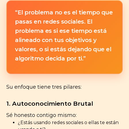
“El problema no es el tiempo que
pasas en redes sociales. El
problema es si ese tiempo está
alineado con tus objetivos y
valores, o si estás dejando que el
algoritmo decida por ti.”
Su enfoque tiene tres pilares:
1.
Autoconocimiento Brutal
Sé honesto contigo mismo:
¿Estás usando redes sociales o ellas te están