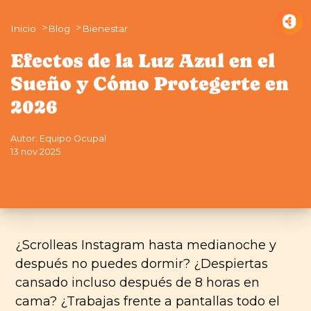
Inicio
Blog
Bienestar
Efectos de la Luz Azul en el
Sueño y Cómo Protegerte en
2026
Autor: Equipo Ocupal
13 nov 2025
¿Scrolleas Instagram hasta medianoche y
después no puedes dormir? ¿Despiertas
cansado incluso después de 8 horas en
cama? ¿Trabajas frente a pantallas todo el