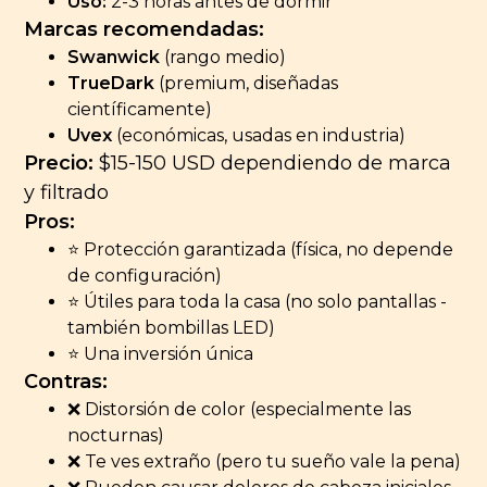
Uso:
2-3 horas antes de dormir
Marcas recomendadas:
Swanwick
(rango medio)
TrueDark
(premium, diseñadas
científicamente)
Uvex
(económicas, usadas en industria)
Precio:
$15-150 USD dependiendo de marca
y filtrado
Pros:
⭐ Protección garantizada (física, no depende
de configuración)
⭐ Útiles para toda la casa (no solo pantallas -
también bombillas LED)
⭐ Una inversión única
Contras:
❌ Distorsión de color (especialmente las
nocturnas)
❌ Te ves extraño (pero tu sueño vale la pena)