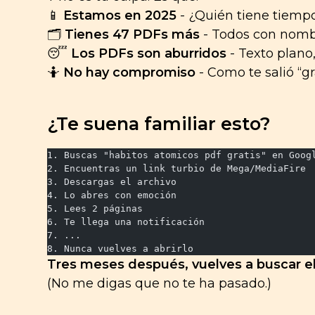
📱
Estamos en 2025
- ¿Quién tiene tiempo
🗂️
Tienes 47 PDFs más
- Todos con nom
😴
Los PDFs son aburridos
- Texto plano
🤷
No hay compromiso
- Como te salió “gr
¿Te suena familiar esto?
1. Buscas "habitos atomicos pdf gratis" en Goog
2. Encuentras un link turbio de Mega/MediaFire
3. Descargas el archivo
4. Lo abres con emoción
5. Lees 2 páginas
6. Te llega una notificación
7. ...
8. Nunca vuelves a abrirlo
Tres meses después, vuelves a buscar el
(No me digas que no te ha pasado.)