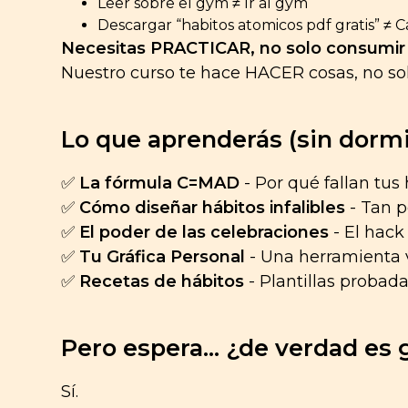
Leer sobre el gym ≠ Ir al gym
Descargar “habitos atomicos pdf gratis” ≠ 
Necesitas PRACTICAR, no solo consumir 
Nuestro curso te hace HACER cosas, no solo
Lo que aprenderás (sin dormir
✅
La fórmula C=MAD
- Por qué fallan tus
✅
Cómo diseñar hábitos infalibles
- Tan p
✅
El poder de las celebraciones
- El hack
✅
Tu Gráfica Personal
- Una herramienta 
✅
Recetas de hábitos
- Plantillas probada
Pero espera… ¿de verdad es g
Sí.