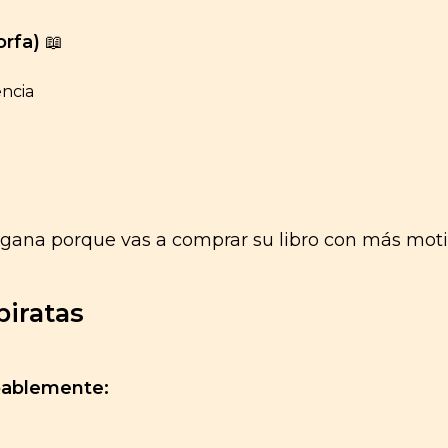
orfa)
📖
encia
gana porque vas a comprar su libro con más moti
piratas
bablemente: