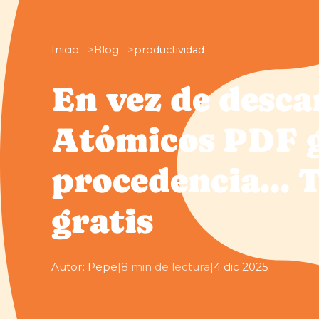
Inicio
Blog
productividad
En vez de desca
Atómicos PDF g
procedencia...
gratis
Autor: Pepe
|
8 min de lectura
|
4 dic 2025