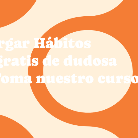
rgar Hábitos
ratis de dudosa
 Toma nuestro curs