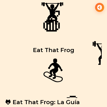
🏋️
🏋️
🍎
Eat That Frog

🏂
🐸 Eat That Frog: La Guía