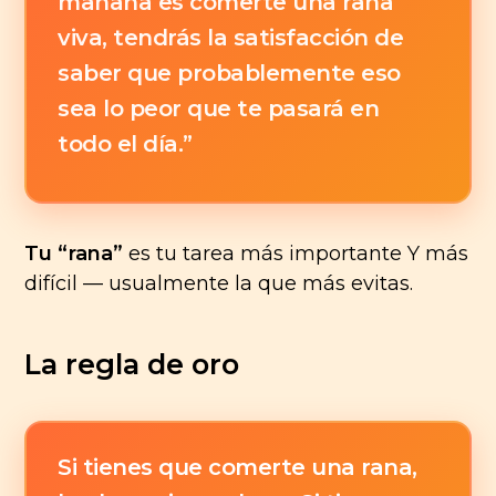
mañana es comerte una rana
viva, tendrás la satisfacción de
saber que probablemente eso
sea lo peor que te pasará en
todo el día.”
Tu “rana”
es tu tarea más importante Y más
difícil — usualmente la que más evitas.
La regla de oro
Si tienes que comerte una rana,