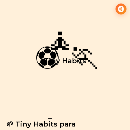
🍌
Tiny Habits
🧘
⚽️
🏃
🌱 Tiny Habits para